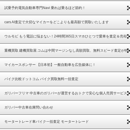
ース
試乗予約電気自動車専門Navi 乗れば乗るほど節約！
cars AI査定で大切なマイカーをどこよりも最高額で買取いたします
ウルモビ もう電話に悩まない！24時間365日スマホひとつで愛車を査定＆売却
重機買取 建機買取屋.コムは中間マージンなし高額買取、無料スピード査定が特
徴
マイカースポンサー 【日本初】一般自動車を広告媒体に！
バイク比較ドットコム バイク買取無料一括査定
ガリバーフリマ 中古車のガリバーが運営するおトクで安心な個人売買サービス
ガリバー中古車在庫問い合わせ
モータートレード車バイク一括査定 モータートレード