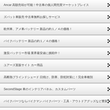
Ancar 高額売却が可能！中古車の個人間売買マーケットプレイス
ズバット車販売 中古車無料お探しサービス
欧州車、アメ車バッテリー 新品の約１／４の価格！
バイクバッテリー 新品の約１／４の価格！
激安バッテリー市場 業界最安値に挑戦中！
ユアーズ直販サイト カー用品
高断熱ブラインドシェード 日焼け、防寒、防犯対策に！完全車種別
SecondStage 車のインテリアパネル、カスタムパーツ
バイクパーツならバイクマン バイクパーツ・工具・アウトドアグッズなど豊富