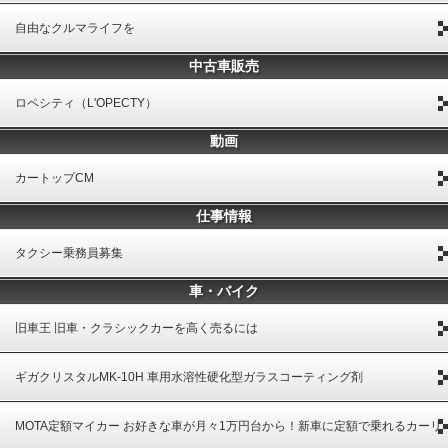
自由なクルマライフを
中古車販売
ロペシティ（L'OPECTY）
動画
カートップCM
仕事情報
タクシー乗務員募集
車・バイク
旧車王 旧車・クラシックカーを高く売るには
ギガクリスタルMK-10H 車用水溶性硬化型ガラスコーティング剤
MOTA定額マイカー お好きな車が月々1万円台から！新車に定額で乗れるカーリ