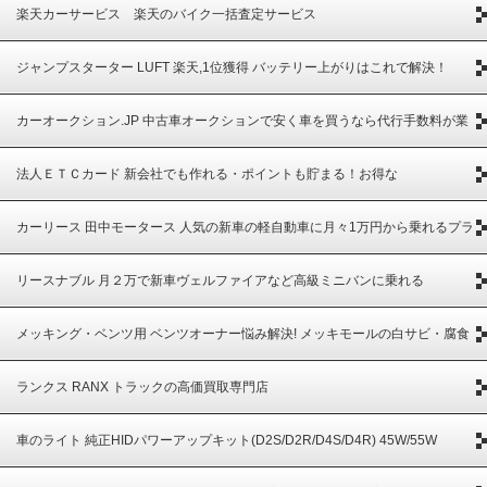
な品揃え
楽天カーサービス 楽天のバイク一括査定サービス
ジャンプスターター LUFT 楽天,1位獲得 バッテリー上がりはこれで解決！
カーオークション.JP 中古車オークションで安く車を買うなら代行手数料が業
界最安
法人ＥＴＣカード 新会社でも作れる・ポイントも貯まる！お得な
カーリース 田中モータース 人気の新車の軽自動車に月々1万円から乗れるプラ
ン
リースナブル 月２万で新車ヴェルファイアなど高級ミニバンに乗れる
メッキング・ベンツ用 ベンツオーナー悩み解決! メッキモールの白サビ・腐食
から守る
ランクス RANX トラックの高価買取専門店
車のライト 純正HIDパワーアップキット(D2S/D2R/D4S/D4R) 45W/55W